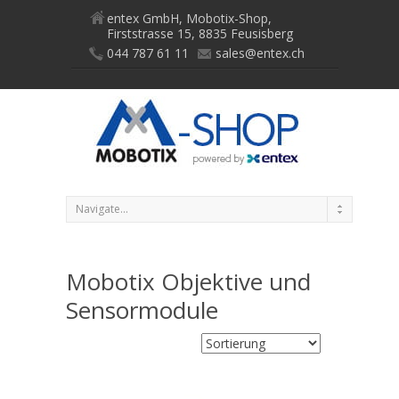
entex GmbH, Mobotix-Shop,
Firststrasse 15, 8835 Feusisberg
044 787 61 11
sales@entex.ch
Mobotix Objektive und
Sensormodule