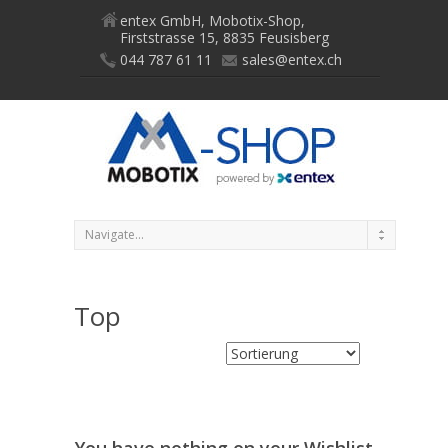
entex GmbH, Mobotix-Shop,
Firststrasse 15, 8835 Feusisberg
044 787 61 11
sales@entex.ch
Top