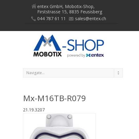
entex GmbH, Mobotix-Shop,
Firststrasse 15, 8835 Feusisberg
044 787 61 11
sales@entex.ch
Mx-M16TB-R079
21.19.3207