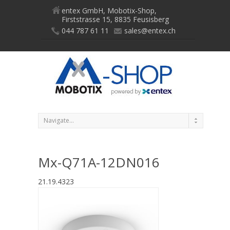
entex GmbH, Mobotix-Shop,
Firststrasse 15, 8835 Feusisberg
044 787 61 11
sales@entex.ch
Mx-Q71A-12DN016
21.19.4323