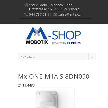
entex GmbH, Mobotix-Shop,
Firststrasse 15, 8835 Feusisberg
044 787 61 11
sales@entex.ch
Mx-ONE-M1A-S-8DN050
21.19.4483